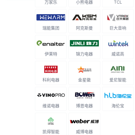
万家乐
小熊电器
TCL
瑞能集团
阿克斯曼
巨大音响
伊莱特
锦力电器
威诺高
科利电器
金星徽
爱尼智能
维诺电器
博恩电器
海伦宝
凯得智能
威博电器