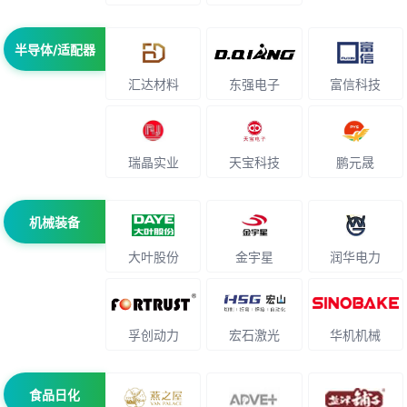
半导体/适配器
汇达材料
东强电子
富信科技
瑞晶实业
天宝科技
鹏元晟
机械装备
大叶股份
金宇星
润华电力
孚创动力
宏石激光
华机机械
食品日化