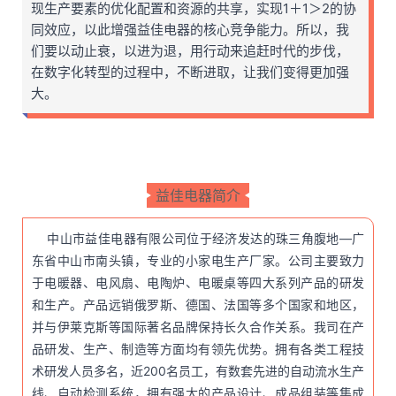
现生产要素的优化配置和资源的共享，实现1＋1＞2的协
同效应，以此增强益佳电器的核心竞争能力。所以，我
们要以动止衰，以进为退，用行动来追赶时代的步伐，
在数字化转型的过程中，不断进取，让我们变得更加强
大。
益佳电器简介
中山市益佳电器有限公司位于经济发达的珠三角腹地—广
东省中山市南头镇，专业的小家电生产厂家。公司主要致力
于电暖器、电风扇、电陶炉、电暖桌等四大系列产品的研发
和生产。产品远销俄罗斯、德国、法国等多个国家和地区，
并与伊莱克斯等国际著名品牌保持长久合作关系。我司在产
品研发、生产、制造等方面均有领先优势。拥有各类工程技
术研发人员多名，近200名员工，有数套先进的自动流水生产
线、自动检测系统，拥有强大的产品设计、成品组装等集成