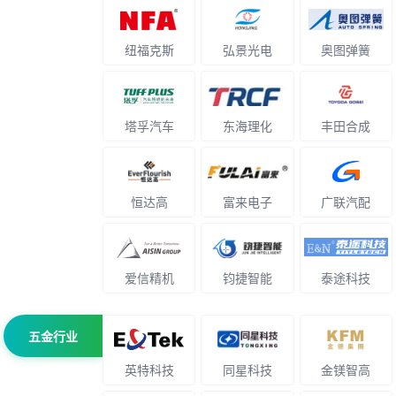
纽福克斯
弘景光电
奥图弹簧
塔孚汽车
东海理化
丰田合成
恒达高
富来电子
广联汽配
爱信精机
钧捷智能
泰途科技
五金行业
英特科技
同星科技
金镁智高