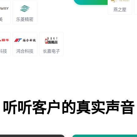
燕之屋
美
乐菱精密
科技
鸿合科技
长嘉电子
听听客户的真实声音