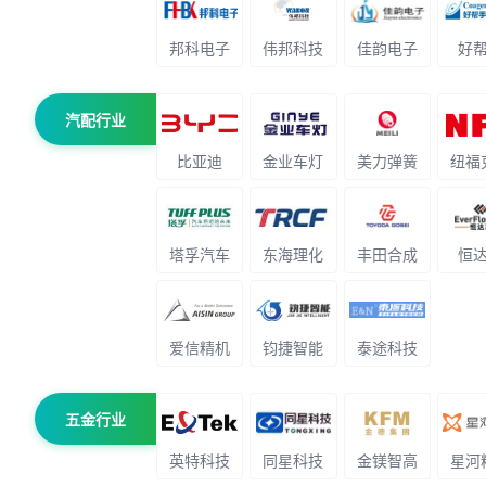
邦科电子
伟邦科技
佳韵电子
好
汽配行业
比亚迪
金业车灯
美力弹簧
纽福
塔孚汽车
东海理化
丰田合成
恒
爱信精机
钧捷智能
泰途科技
五金行业
英特科技
同星科技
金镁智高
星河