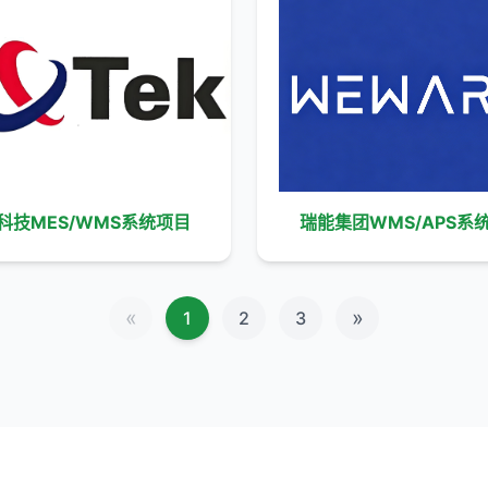
科技MES/WMS系统项目
瑞能集团WMS/APS系
«
»
1
2
3