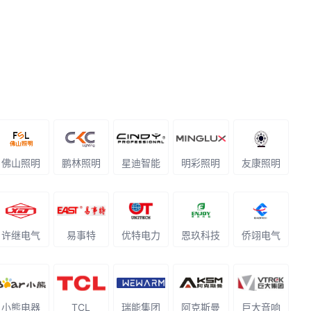
佛山照明
鹏林照明
星迪智能
明彩照明
友康照明
许继电气
易事特
优特电力
恩玖科技
侨翊电气
小熊电器
TCL
瑞能集团
阿克斯曼
巨大音响