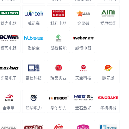
锦力电器
威诺高
科利电器
金星徽
爱尼智能
博恩电器
海伦宝
凯得智能
威博电器
东强电子
富信科技
瑞晶实业
天宝科技
鹏元晟
金宇星
润华电力
孚创动力
宏石激光
华机机械