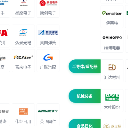
帮手
星原电子
康创电子
伊莱特
克斯
弘景光电
奥图弹簧
维诺电器
半导体/适配器
达高
富来电子
广联汽配
汇达材料
机械装备
大叶股份
精密
伟经日用
英飞同仁
食品日化