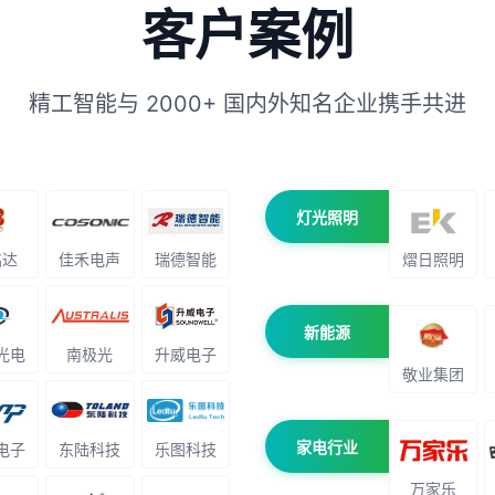
客户案例
精工智能与 2000+ 国内外知名企业携手共进
灯光照明
铭达
佳禾电声
瑞德智能
熠日照明
新能源
光电
南极光
升威电子
敬业集团
家电行业
电子
东陆科技
乐图科技
万家乐