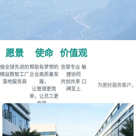
愿景
使命
价值观
做全球先进的
帮助有梦想的
忠厚专业 敏
精益数智工厂
企业高质量发
捷协同
落地服务商
展，
共创共享 口
为更好服务客户，
让管理更简
碑至上
单，让员工更
幸福。