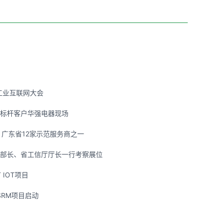
工业互联网大会
标杆客户华强电器现场
，广东省12家示范服务商之一
部长、省工信厅厅长一行考察展位
IOT项目
/SRM项目启动