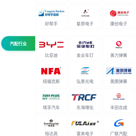
好帮手
星原电子
康创电子
汽配行业
比亚迪
金业车灯
美力弹簧
纽福克斯
弘景光电
奥图弹簧
塔孚汽车
东海理化
丰田合成
恒达高
富来电子
广联汽配