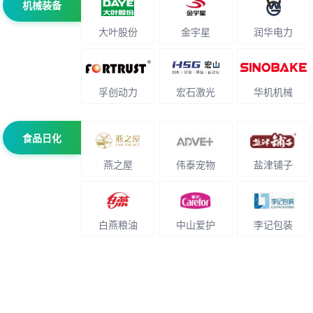
机械装备
大叶股份
金宇星
润华电力
孚创动力
宏石激光
华机机械
食品日化
燕之屋
伟泰宠物
盐津铺子
白燕粮油
中山爱护
李记包装