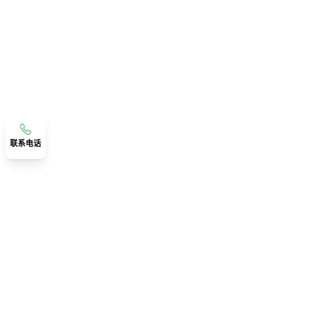
联系电话
联系我们
广东省佛山市顺德区伦教宝汇路精工智造数智产业园
联系人：古老师
18219341291