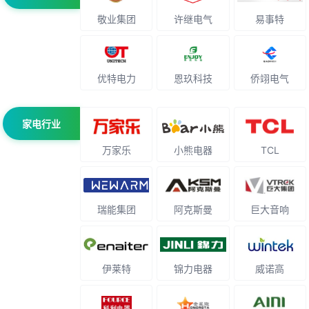
敬业集团
许继电气
易事特
优特电力
恩玖科技
侨翊电气
家电行业
万家乐
小熊电器
TCL
瑞能集团
阿克斯曼
巨大音响
伊莱特
锦力电器
威诺高