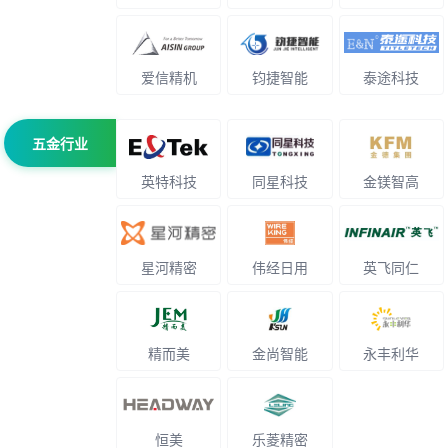
爱信精机
钧捷智能
泰途科技
五金行业
英特科技
同星科技
金镁智高
星河精密
伟经日用
英飞同仁
精而美
金尚智能
永丰利华
恒美
乐菱精密