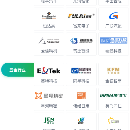
塔孚汽车
东海理化
丰田合成
恒达高
富来电子
广联汽配
爱信精机
钧捷智能
泰途科技
五金行业
英特科技
同星科技
金镁智高
星河精密
伟经日用
英飞同仁