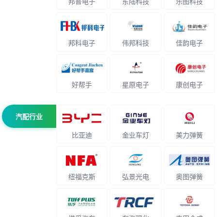
邦普电子
东陆科技
乐图科技
邦科电子
伟邦科技
佳韵电子
好帮手
星原电子
康创电子
汽配行业
比亚迪
金业车灯
美力弹簧
纽福克斯
弘景光电
奥图弹簧